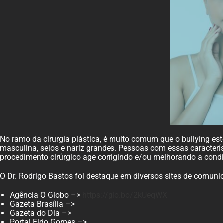
No ramo da cirurgia plástica, é muito comum que o bullying e
masculina, seios e nariz grandes. Pessoas com essas caracterís
procedimento cirúrgico age corrigindo e/ou melhorando a condiçã
O Dr. Rodrigo Bastos foi destaque em diversos sites de comuni
Agência O Globo –>
https://glo.bo/2kUeqWX
Gazeta Brasília –>
Gazeta do Dia –>
Portal Eldo Gomes –>