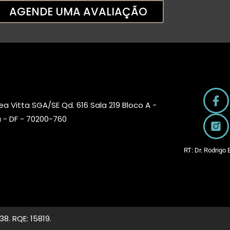
AGENDE UMA AVALIAÇÃO
ea Vitta SGA/SE Qd. 616 Sala 219 Bloco A -
a - DF - 70200-760
RT: Dr. Rodri
8. RQE: 15819.