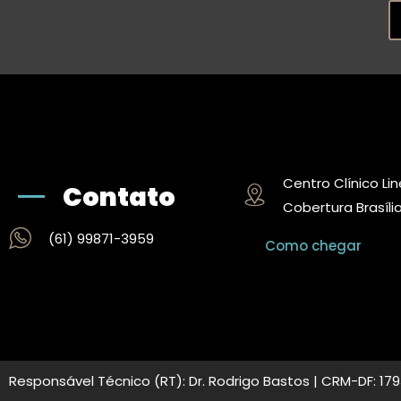
Centro Clínico Lin
Contato
Cobertura Brasíli
(61) 99871-3959
Como chegar
Responsável Técnico (RT): Dr. Rodrigo Bastos | CRM-DF: 1793