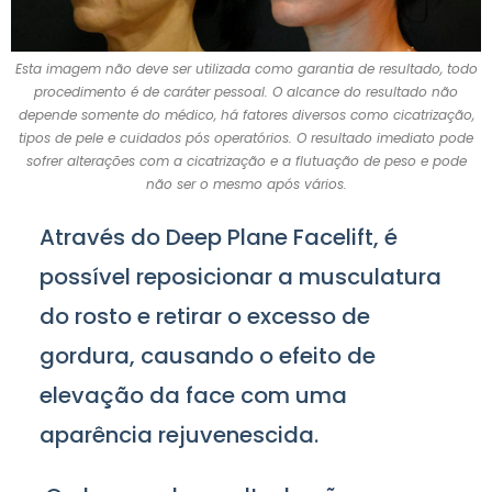
Esta imagem não deve ser utilizada como garantia de resultado, todo
procedimento é de caráter pessoal. O alcance do resultado não
depende somente do médico, há fatores diversos como cicatrização,
tipos de pele e cuidados pós operatórios. O resultado imediato pode
sofrer alterações com a cicatrização e a flutuação de peso e pode
não ser o mesmo após vários.
Através do Deep Plane Facelift, é
possível reposicionar a musculatura
do rosto e retirar o excesso de
gordura, causando o efeito de
elevação da face com uma
aparência rejuvenescida.